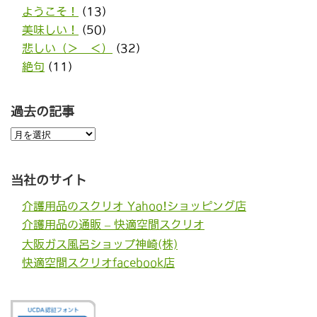
ようこそ！
(13)
美味しい！
(50)
悲しい（＞＿＜）
(32)
絶句
(11)
過去の記事
過
去
の
記
事
当社のサイト
介護用品のスクリオ Yahoo!ショッピング店
介護用品の通販 – 快適空間スクリオ
大阪ガス風呂ショップ神崎(株)
快適空間スクリオfacebook店