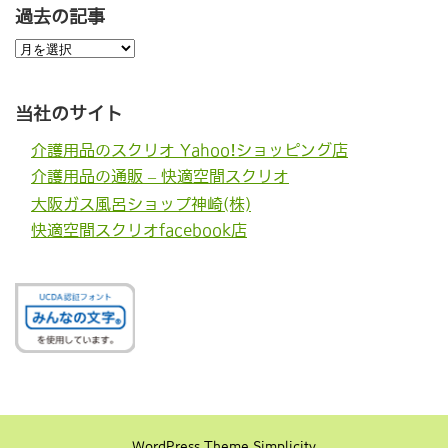
過去の記事
過
去
の
記
事
当社のサイト
介護用品のスクリオ Yahoo!ショッピング店
介護用品の通販 – 快適空間スクリオ
大阪ガス風呂ショップ神崎(株)
快適空間スクリオfacebook店
WordPress Theme
Simplicity