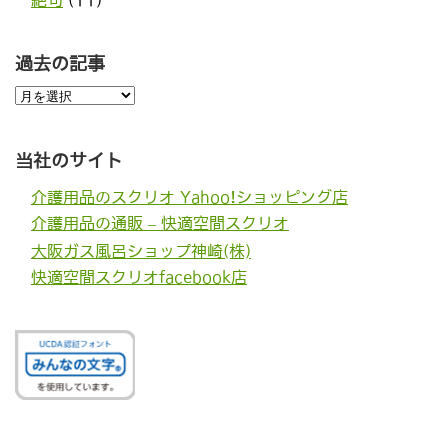
絶句
(11)
過去の記事
過
去
の
記
事
当社のサイト
介護用品のスクリオ Yahoo!ショッピング店
介護用品の通販 – 快適空間スクリオ
大阪ガス風呂ショップ神崎(株)
快適空間スクリオfacebook店