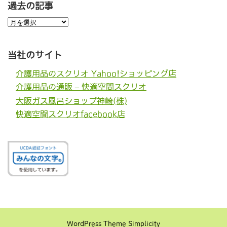
過去の記事
過
去
の
記
事
当社のサイト
介護用品のスクリオ Yahoo!ショッピング店
介護用品の通販 – 快適空間スクリオ
大阪ガス風呂ショップ神崎(株)
快適空間スクリオfacebook店
WordPress Theme
Simplicity