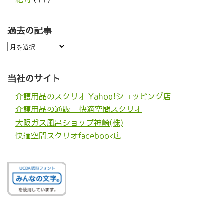
過去の記事
過
去
の
記
事
当社のサイト
介護用品のスクリオ Yahoo!ショッピング店
介護用品の通販 – 快適空間スクリオ
大阪ガス風呂ショップ神崎(株)
快適空間スクリオfacebook店