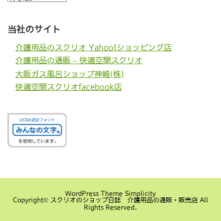
去
の
記
事
当社のサイト
介護用品のスクリオ Yahoo!ショッピング店
介護用品の通販 – 快適空間スクリオ
大阪ガス風呂ショップ神崎(株)
快適空間スクリオfacebook店
WordPress Theme
Simplicity
Copyright©
スクリオのショップ日誌 介護用品の通販・販売店
All
Rights Reserved.