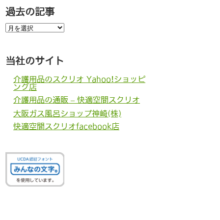
過去の記事
過
去
の
記
事
当社のサイト
介護用品のスクリオ Yahoo!ショッピ
ング店
介護用品の通販 – 快適空間スクリオ
大阪ガス風呂ショップ神崎(株)
快適空間スクリオfacebook店