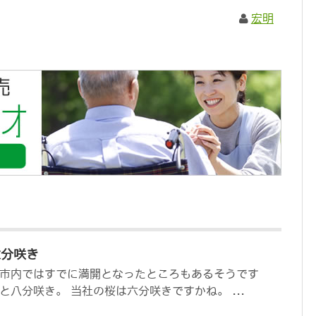
宏明
六分咲き
市内ではすでに満開となったところもあるそうです
八分咲き。 当社の桜は六分咲きですかね。 ...