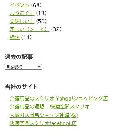
イベント
(68)
ようこそ！
(13)
美味しい！
(50)
悲しい（＞＿＜）
(32)
絶句
(11)
過去の記事
過
去
の
記
事
当社のサイト
介護用品のスクリオ Yahoo!ショッピング店
介護用品の通販 – 快適空間スクリオ
大阪ガス風呂ショップ神崎(株)
快適空間スクリオfacebook店