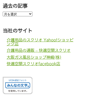
過去の記事
過
去
の
記
事
当社のサイト
介護用品のスクリオ Yahoo!ショッピ
ング店
介護用品の通販 – 快適空間スクリオ
大阪ガス風呂ショップ神崎(株)
快適空間スクリオfacebook店