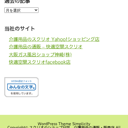
過去の記事
過
去
の
記
事
当社のサイト
介護用品のスクリオ Yahoo!ショッピング店
介護用品の通販 – 快適空間スクリオ
大阪ガス風呂ショップ神崎(株)
快適空間スクリオfacebook店
WordPress Theme
Simplicity
Copyright©
スクリオのショップ日誌 介護用品の通販・販売店
All