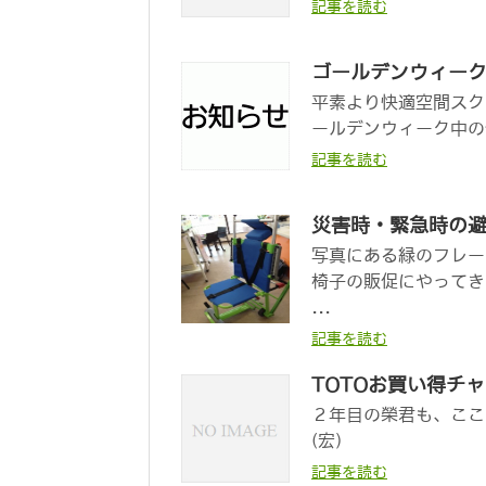
記事を読む
ゴールデンウィー
平素より快適空間スク
ールデンウィーク中の
記事を読む
災害時・緊急時の
写真にある緑のフレー
椅子の販促にやってき
...
記事を読む
TOTOお買い得チ
２年目の榮君も、ここ
(宏)
記事を読む