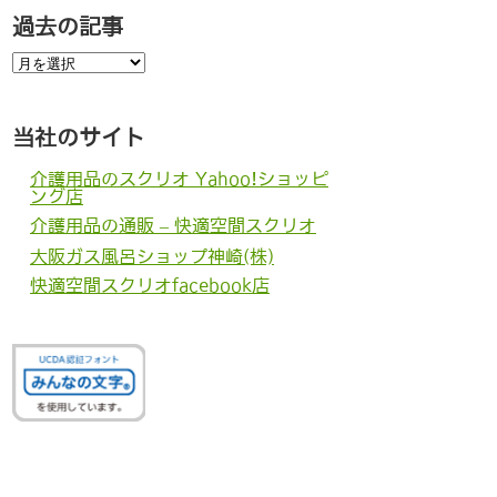
過去の記事
過
去
の
記
事
当社のサイト
介護用品のスクリオ Yahoo!ショッピ
ング店
介護用品の通販 – 快適空間スクリオ
大阪ガス風呂ショップ神崎(株)
快適空間スクリオfacebook店