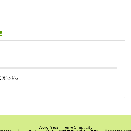
阪
ください。
WordPress Theme
Simplicity