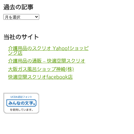
過去の記事
過
去
の
記
事
当社のサイト
介護用品のスクリオ Yahoo!ショッピ
ング店
介護用品の通販 – 快適空間スクリオ
大阪ガス風呂ショップ神崎(株)
快適空間スクリオfacebook店