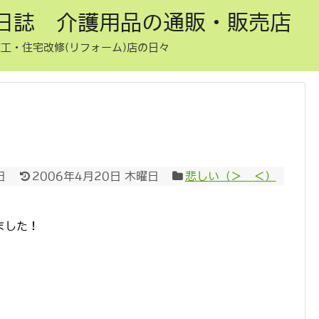
日誌 介護用品の通販・販売店
工・住宅改修(リフォーム)店の日々
日
2006年4月20日 木曜日
悲しい（＞＿＜）
ました！