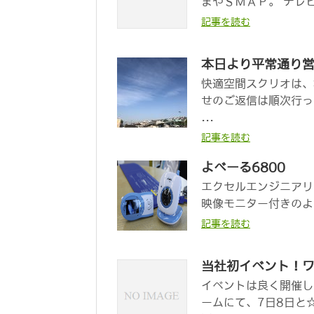
まやＳＭＡＰ。 テレ
記事を読む
本日より平常通り
快適空間スクリオは、
せのご返信は順次行っ
...
記事を読む
よべーる6800
エクセルエンジニアリン
映像モニター付きのよ
記事を読む
当社初イベント！
イベントは良く開催し
ームにて、7日8日と