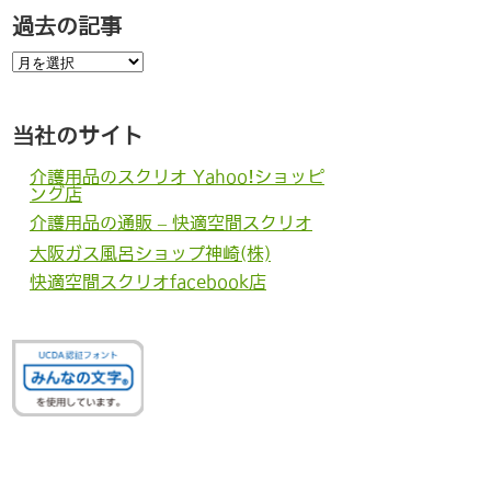
過去の記事
過
去
の
記
事
当社のサイト
介護用品のスクリオ Yahoo!ショッピ
ング店
介護用品の通販 – 快適空間スクリオ
大阪ガス風呂ショップ神崎(株)
快適空間スクリオfacebook店