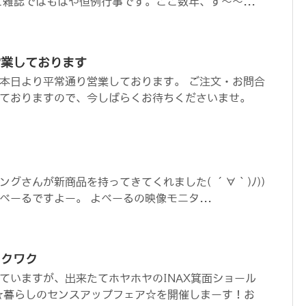
ビ雑誌ではもはや恒例行事です。ここ数年、ず〜〜...
営業しております
本日より平常通り営業しております。 ご注文・お問合
ておりますので、今しばらくお待ちくださいませ。
グさんが新商品を持ってきてくれました( ´∀｀)ﾉ))
べーるですよー。 よべーるの映像モニタ...
ワクワク
ていますが、出来たてホヤホヤのINAX箕面ショール
☆暮らしのセンスアップフェア☆を開催しまーす！お