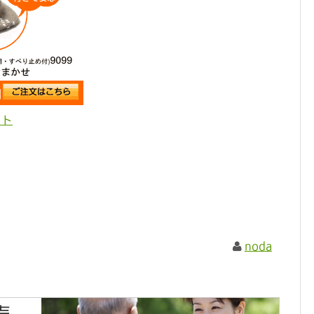
ット
noda