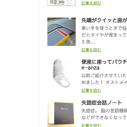
記事を読む
先端がクイッと曲が
車いすを使うときで悩
だとタイヤが埋まって
た急...
記事を読む
便座に座ってパウ
e-anza
以前ご紹介させていた
めました！ オストメイト
記事を読む
失語症会話ノート
失語症。 脳の言語機
などができなくなって
記事を読む