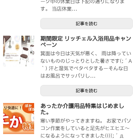
ーク中の休業日は下記の通りになりま
す。 当店休業...
記事を読む
期間限定 リッチェル入浴用品キャン
ペーン
箕面は今日は天気が悪く、 雨は降ってい
ないもののじっとりとした暑さです(;´A
｀) 汗と湿気でベタベタするーそんな日
はお風呂でサッパリし...
記事を読む
あったか介護用品特集はじめまし
た。
寒い季節がやってきますね。 お家でパソ
コン作業をしていると足先がヒエヒエ～
になるようになってきました((((;´д