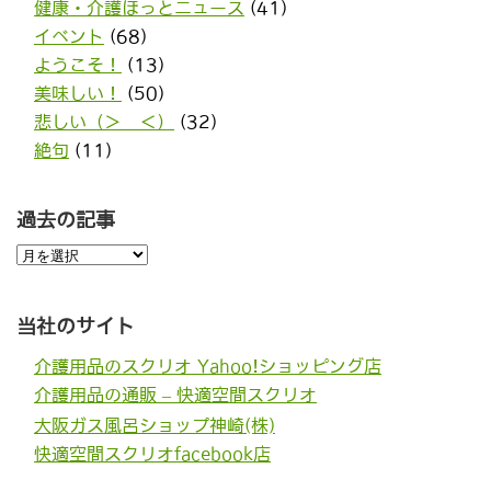
健康・介護ほっとニュース
(41)
イベント
(68)
ようこそ！
(13)
美味しい！
(50)
悲しい（＞＿＜）
(32)
絶句
(11)
過去の記事
過
去
の
記
事
当社のサイト
介護用品のスクリオ Yahoo!ショッピング店
介護用品の通販 – 快適空間スクリオ
大阪ガス風呂ショップ神崎(株)
快適空間スクリオfacebook店