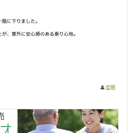
一階に下りました。
たが、意外に安心感のある乗り心地。
宏明