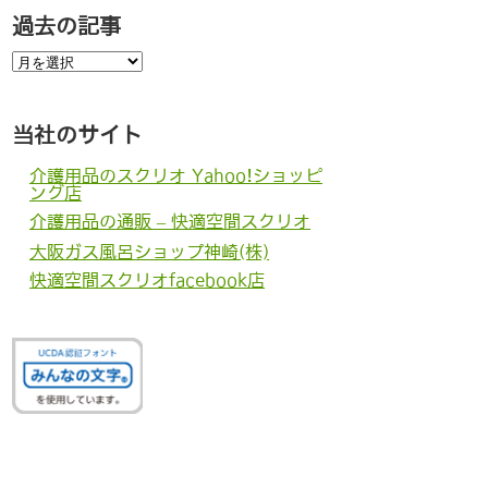
過去の記事
過
去
の
記
事
当社のサイト
介護用品のスクリオ Yahoo!ショッピ
ング店
介護用品の通販 – 快適空間スクリオ
大阪ガス風呂ショップ神崎(株)
快適空間スクリオfacebook店