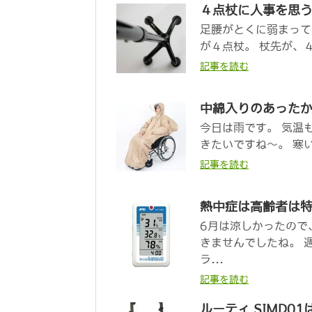
４点杖に人事を思
足腰がとくに弱まって
が４点杖。 杖先が、４
記事を読む
中綿入りのあった
今日は雨です。 気温
きたいですね～。 寒い
記事を読む
熱中症は高齢者は
6月は涼しかったので
きませんでしたね。 
ラ...
記事を読む
ルーティ SIMD