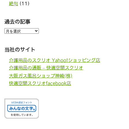
絶句
(11)
過去の記事
過
去
の
記
事
当社のサイト
介護用品のスクリオ Yahoo!ショッピング店
介護用品の通販 – 快適空間スクリオ
大阪ガス風呂ショップ神崎(株)
快適空間スクリオfacebook店