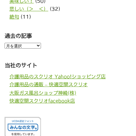
美味しい！
(50)
悲しい（＞＿＜）
(32)
絶句
(11)
過去の記事
過
去
の
記
事
当社のサイト
介護用品のスクリオ Yahoo!ショッピング店
介護用品の通販 – 快適空間スクリオ
大阪ガス風呂ショップ神崎(株)
快適空間スクリオfacebook店