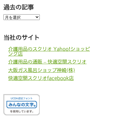
過去の記事
過
去
の
記
事
当社のサイト
介護用品のスクリオ Yahoo!ショッピ
ング店
介護用品の通販 – 快適空間スクリオ
大阪ガス風呂ショップ神崎(株)
快適空間スクリオfacebook店