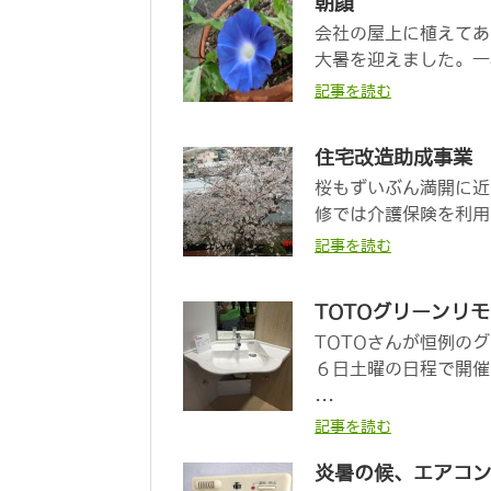
朝顔
会社の屋上に植えてあ
大暑を迎えました。一年
記事を読む
住宅改造助成事業
桜もずいぶん満開に近
修では介護保険を利用し
記事を読む
TOTOグリーンリモ
TOTOさんが恒例の
６日土曜の日程で開催
...
記事を読む
炎暑の候、エアコ