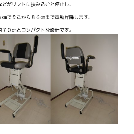
などがリフトに挟み込むと停止し、
４㎝でそこから８６㎝まで電動昇降します。
約７０㎝とコンパクトな設計です。