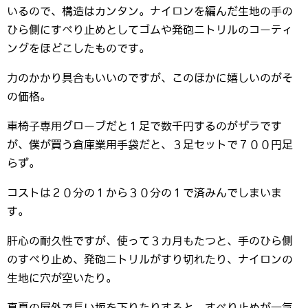
いるので、構造はカンタン。ナイロンを編んだ生地の手の
ひら側にすべり止めとしてゴムや発砲ニトリルのコーティ
ングをほどこしたものです。
力のかかり具合もいいのですが、このほかに嬉しいのがそ
の価格。
車椅子専用グローブだと１足で数千円するのがザラです
が、僕が買う倉庫業用手袋だと、３足セットで７００円足
らず。
コストは２０分の１から３０分の１で済みんでしまいま
す。
肝心の耐久性ですが、使って３カ月もたつと、手のひら側
のすべり止め、発砲ニトリルがすり切れたり、ナイロンの
生地に穴が空いたり。
真夏の屋外で長い坂を下りたりすると、すべり止めが一気