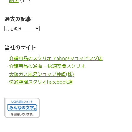
絶句
(11)
過去の記事
過
去
の
記
事
当社のサイト
介護用品のスクリオ Yahoo!ショッピング店
介護用品の通販 – 快適空間スクリオ
大阪ガス風呂ショップ神崎(株)
快適空間スクリオfacebook店