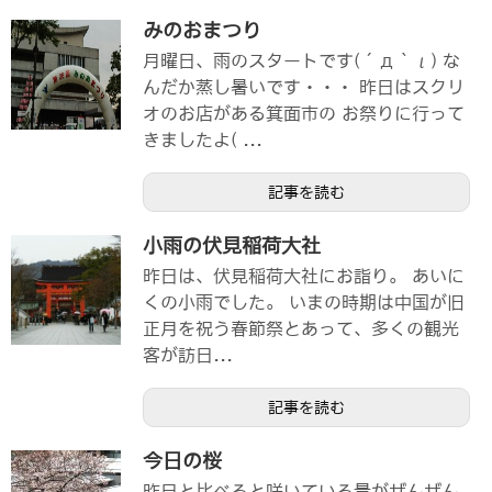
みのおまつり
月曜日、雨のスタートです(´д｀ι) な
んだか蒸し暑いです・・・ 昨日はスクリ
オのお店がある箕面市の お祭りに行って
きましたよ( ...
記事を読む
小雨の伏見稲荷大社
昨日は、伏見稲荷大社にお詣り。 あいに
くの小雨でした。 いまの時期は中国が旧
正月を祝う春節祭とあって、多くの観光
客が訪日...
記事を読む
今日の桜
昨日と比べると咲いている量がぜんぜん