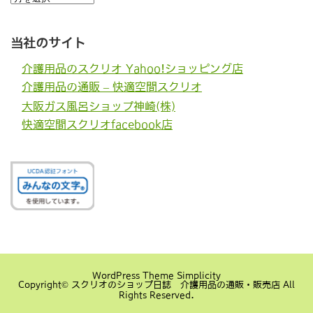
去
の
記
事
当社のサイト
介護用品のスクリオ Yahoo!ショッピング店
介護用品の通販 – 快適空間スクリオ
大阪ガス風呂ショップ神崎(株)
快適空間スクリオfacebook店
WordPress Theme
Simplicity
Copyright©
スクリオのショップ日誌 介護用品の通販・販売店
All
Rights Reserved.