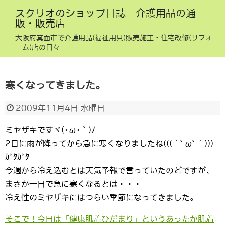
スクリオのショップ日誌 介護用品の通
販・販売店
大阪府箕面市で介護用品(福祉用具)販売施工・住宅改修(リフォ
ーム)店の日々
寒くなってきました。
2009年11月4日 水曜日
ミヤザキですヾ(･ω･｀)ﾉ
2日に雨が降ってから急に寒くなりましたね(((´ﾟωﾟ｀)))
ｶﾞﾀｶﾞﾀ
今週から冷え込むとは天気予報で言っていたのどですが、
まさか一日で急に寒くなるとは・・・
冷え性のミヤザキにはつらい季節になってきました。
そこで！今日は「健康肌着ひだまり」というあったか肌着