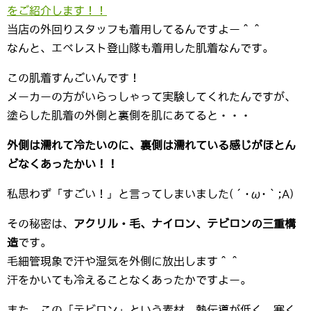
をご紹介します！！
当店の外回りスタッフも着用してるんですよー＾＾
なんと、エベレスト登山隊も着用した肌着なんです。
この肌着すんごいんです！
メーカーの方がいらっしゃって実験してくれたんですが、
塗らした肌着の外側と裏側を肌にあてると・・・
外側は濡れて冷たいのに、裏側は濡れている感じがほとん
どなくあったかい！！
私思わず「すごい！」と言ってしまいました(´･ω･｀;A)
その秘密は、
アクリル・毛、ナイロン、テビロンの三重構
造
です。
毛細管現象で汗や湿気を外側に放出します＾＾
汗をかいても冷えることなくあったかですよー。
また、この「テビロン」という素材。熱伝導が低く、寒く