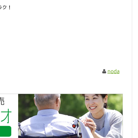
ラク！
noda