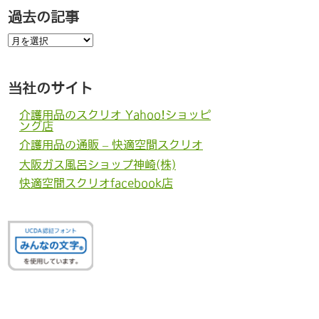
過去の記事
過
去
の
記
事
当社のサイト
介護用品のスクリオ Yahoo!ショッピ
ング店
介護用品の通販 – 快適空間スクリオ
大阪ガス風呂ショップ神崎(株)
快適空間スクリオfacebook店