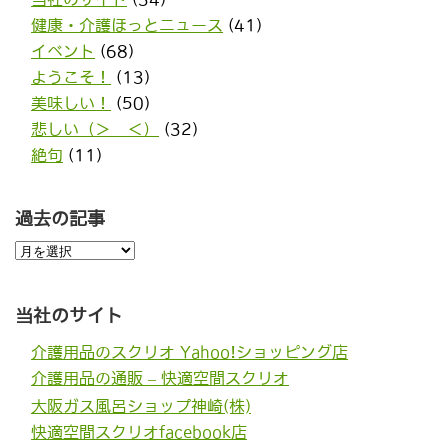
健康・介護ほっとニュース
(41)
イベント
(68)
ようこそ！
(13)
美味しい！
(50)
悲しい（＞＿＜）
(32)
絶句
(11)
過去の記事
過
去
の
記
事
当社のサイト
介護用品のスクリオ Yahoo!ショッピング店
介護用品の通販 – 快適空間スクリオ
大阪ガス風呂ショップ神崎(株)
快適空間スクリオfacebook店