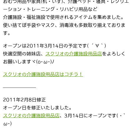
おむつ用品や家具(机・いす)、介護ベッド・寝具・レクリエ
ーション・トレーニング・リハビリ用品など
介護施設・福祉施設で使用されるアイテムを集めました。
使い捨てぼ手袋やマスク、消毒液も多数取り揃えておりま
す。
オープンは2011年3月14日の予定です( ´∀｀)
快適空間の姉妹店、
スクリオの介護施設用品店
をよろしく
お願いしますヾ(o･ω･)ﾉ
スクリオの介護施設用品店はコチラ！
———————
2011年2月8日修正
オープン日を修正いたしました。
スクリオの介護施設用品店
、3月14日にオープンです( ･｀
ω･)