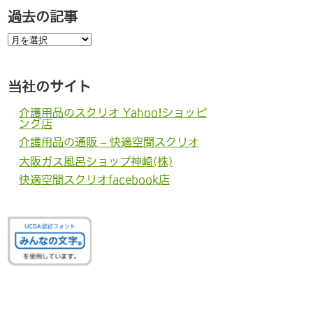
過去の記事
過
去
の
記
事
当社のサイト
介護用品のスクリオ Yahoo!ショッピ
ング店
介護用品の通販 – 快適空間スクリオ
大阪ガス風呂ショップ神崎(株)
快適空間スクリオfacebook店