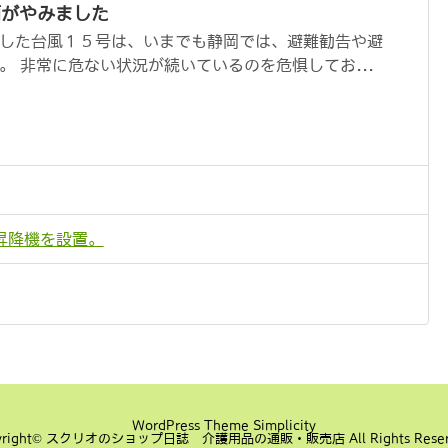
雨がやみました
した台風１５号は、いまでも静岡では、避難勧告や避
。 非常に危ない状況が続いているのを危惧してお...
昇降機を設置。
WordPress Theme
Simplicity
yright©
スクリオのショップ日誌 介護用品の通販・販売店
All Rights Rese