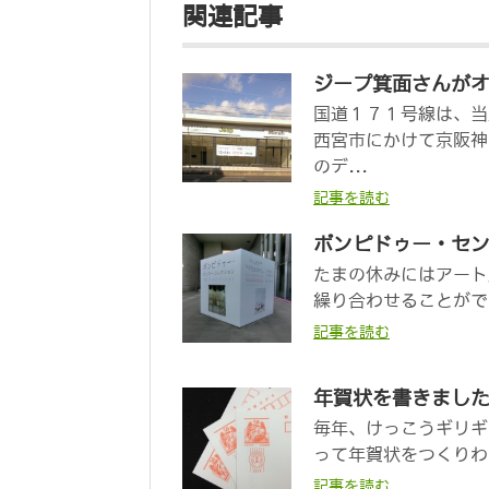
関連記事
ジープ箕面さんが
国道１７１号線は、当
西宮市にかけて京阪神
のデ...
記事を読む
ポンピドゥー・セ
たまの休みにはアート
繰り合わせることがで
記事を読む
年賀状を書きまし
毎年、けっこうギリギ
って年賀状をつくりわ
記事を読む