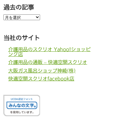
過去の記事
過
去
の
記
事
当社のサイト
介護用品のスクリオ Yahoo!ショッピ
ング店
介護用品の通販 – 快適空間スクリオ
大阪ガス風呂ショップ神崎(株)
快適空間スクリオfacebook店