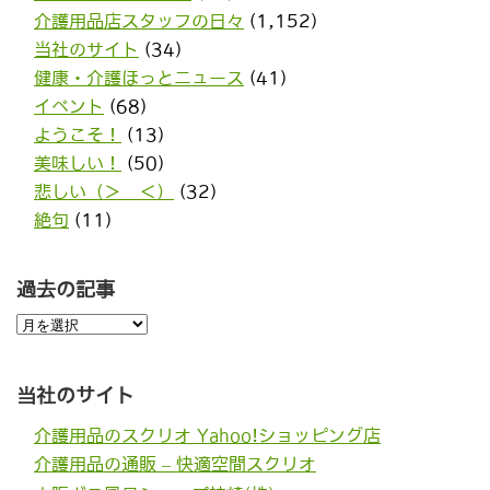
介護用品店スタッフの日々
(1,152)
当社のサイト
(34)
健康・介護ほっとニュース
(41)
イベント
(68)
ようこそ！
(13)
美味しい！
(50)
悲しい（＞＿＜）
(32)
絶句
(11)
過去の記事
過
去
の
記
事
当社のサイト
介護用品のスクリオ Yahoo!ショッピング店
介護用品の通販 – 快適空間スクリオ