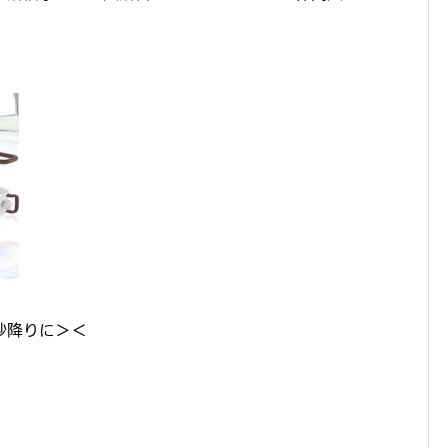
砂降りに＞＜
。