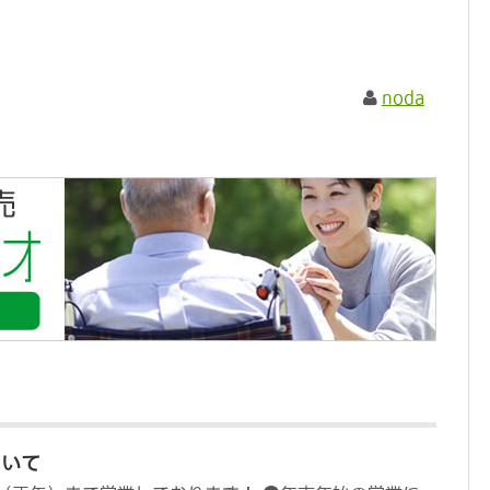
noda
ついて