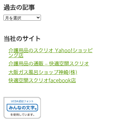
過去の記事
過
去
の
記
事
当社のサイト
介護用品のスクリオ Yahoo!ショッピ
ング店
介護用品の通販 – 快適空間スクリオ
大阪ガス風呂ショップ神崎(株)
快適空間スクリオfacebook店