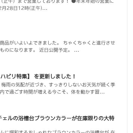
日（正午）まで営業しております！ ●年末年始の営業に
月28日12時(正午)...
商品がいよいよできました。 ちゃくちゃくと進行させ
のになります。 近日公開予定。 ...
ハビリ特集】 を更新しました！
 梅雨の気配が近づき、すっきりしないお天気が続く季
内で過ごす時間が増える今こそ、体を動かす習...
チェルの浴槽台ブラウンカラーが在庫限りの大特
ムに調和するおしゃれなブラウンカラーの浴槽台が 在