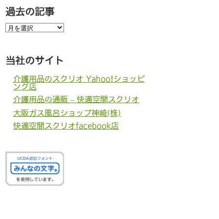
過去の記事
過
去
の
記
事
当社のサイト
介護用品のスクリオ Yahoo!ショッピ
ング店
介護用品の通販 – 快適空間スクリオ
大阪ガス風呂ショップ神崎(株)
快適空間スクリオfacebook店