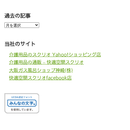
過去の記事
過
去
の
記
事
当社のサイト
介護用品のスクリオ Yahoo!ショッピング店
介護用品の通販 – 快適空間スクリオ
大阪ガス風呂ショップ神崎(株)
快適空間スクリオfacebook店