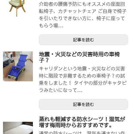
介助者の腰痛予防にもオススメの座面回
転椅子、カチャットチェア ご自身で椅子
を引いたりできない方に、椅子に座って
もらう場...
記事を読む
地震・火災などの災害時用の車椅
子？
キャリダンという地震・火災などの災害
時に階段で非難するための車椅子？の試
乗をしました！ タイヤの部分がキャタピ
ラみたいになって...
記事を読む
蒸れも軽減する防水シーツ！湿気が
増す梅雨時からおすすめです。
通常の防水シーツは、湿気を通さない作