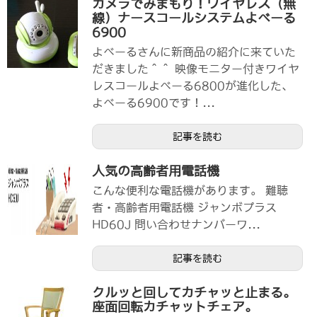
カメラでみまもり！ワイヤレス（無
線）ナースコールシステムよべーる
6900
よべーるさんに新商品の紹介に来ていた
だきました＾＾ 映像モニター付きワイヤ
レスコールよべーる6800が進化した、
よべーる6900です！...
記事を読む
人気の高齢者用電話機
こんな便利な電話機があります。 難聴
者・高齢者用電話機 ジャンボプラス
HD60J 問い合わせナンバーワ...
記事を読む
クルッと回してカチャッと止まる。
座面回転カチャットチェア。