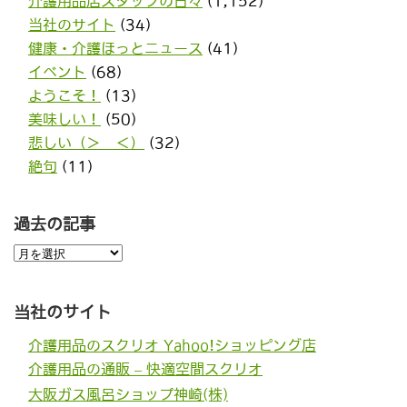
介護用品店スタッフの日々
(1,152)
当社のサイト
(34)
健康・介護ほっとニュース
(41)
イベント
(68)
ようこそ！
(13)
美味しい！
(50)
悲しい（＞＿＜）
(32)
絶句
(11)
過去の記事
過
去
の
記
事
当社のサイト
介護用品のスクリオ Yahoo!ショッピング店
介護用品の通販 – 快適空間スクリオ
大阪ガス風呂ショップ神崎(株)