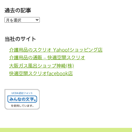
過去の記事
過
去
の
記
事
当社のサイト
介護用品のスクリオ Yahoo!ショッピング店
介護用品の通販 – 快適空間スクリオ
大阪ガス風呂ショップ神崎(株)
快適空間スクリオfacebook店