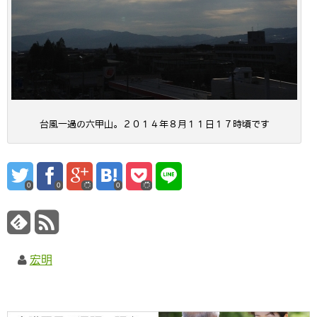
台風一過の六甲山。２０１４年８月１１日１７時頃です
0
0
0
宏明