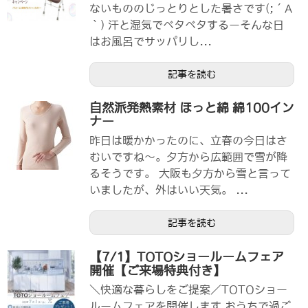
ないもののじっとりとした暑さです(;´A
｀) 汗と湿気でベタベタするーそんな日
はお風呂でサッパリし...
記事を読む
自然派発熱素材 ほっと綿 綿100イン
ナー
昨日は暖かかったのに、立春の今日はさ
むいですね～。夕方から広範囲で雪が降
るそうです。 大阪も夕方から雪と言って
いましたが、外はいい天気。 ...
記事を読む
【7/1】TOTOショールームフェア
開催【ご来場特典付き】
＼快適な暮らしをご提案／TOTOショー
ルームフェアを開催します おうちで過ご