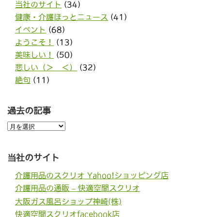
当社のサイト
(34)
健康・介護ほっとニュース
(41)
イベント
(68)
ようこそ！
(13)
美味しい！
(50)
悲しい（＞＿＜）
(32)
絶句
(11)
過去の記事
過
去
の
記
事
当社のサイト
介護用品のスクリオ Yahoo!ショッピング店
介護用品の通販 – 快適空間スクリオ
大阪ガス風呂ショップ神崎(株)
快適空間スクリオfacebook店