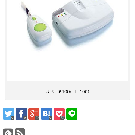
よべーる100(HT-100)
0
0
0