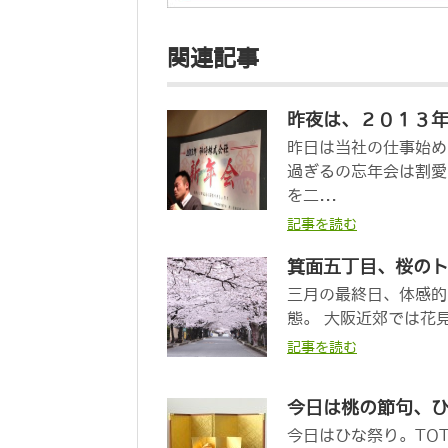
関連記事
昨夜は、２０１３
昨日は当社の仕事始め
過ぎるの忘年会は割愛
を二...
記事を読む
箕面五丁目、桜の
三月の最終日、体感的
態。 大阪近郊では花見
記事を読む
今日は桃の節句、
今日はひな祭り。TO