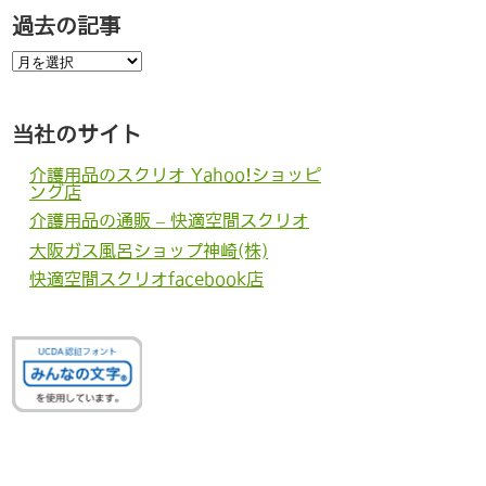
過去の記事
過
去
の
記
事
当社のサイト
介護用品のスクリオ Yahoo!ショッピ
ング店
介護用品の通販 – 快適空間スクリオ
大阪ガス風呂ショップ神崎(株)
快適空間スクリオfacebook店