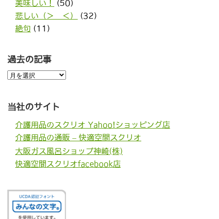
美味しい！
(50)
悲しい（＞＿＜）
(32)
絶句
(11)
過去の記事
過
去
の
記
事
当社のサイト
介護用品のスクリオ Yahoo!ショッピング店
介護用品の通販 – 快適空間スクリオ
大阪ガス風呂ショップ神崎(株)
快適空間スクリオfacebook店