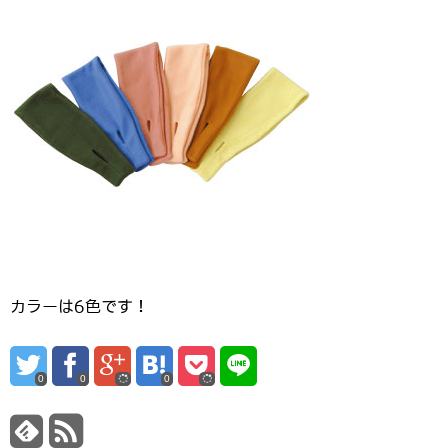
カラーは6色です！
0
0
0