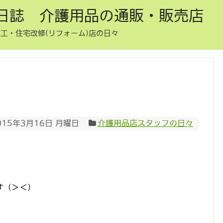
日誌 介護用品の通販・販売店
工・住宅改修(リフォーム)店の日々
015年3月16日 月曜日
介護用品店スタッフの日々
、
す（＞＜）
！