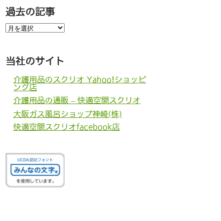
過去の記事
過
去
の
記
事
当社のサイト
介護用品のスクリオ Yahoo!ショッピ
ング店
介護用品の通販 – 快適空間スクリオ
大阪ガス風呂ショップ神崎(株)
快適空間スクリオfacebook店