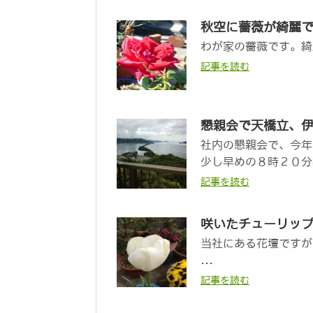
秋空に薔薇が綺麗
わが家の薔薇です。綺
記事を読む
懇親会で天橋立、
社内の懇親会で、今年
少し早めの８時２０分
記事を読む
咲いたチューリッ
当社にある花壇ですが
...
記事を読む