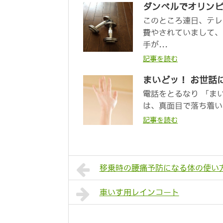
ダンベルでオリン
このところ連日、テレ
費やされていまして、
手が...
記事を読む
まいどッ！ お世話
電話をとるなり 「ま
は、真面目で落ち着い
記事を読む
移乗時の腰痛予防になる体の使い
車いす用レインコート