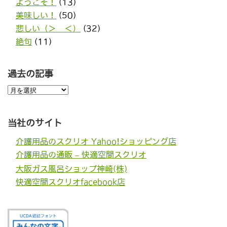
ようこそ！
(13)
美味しい！
(50)
悲しい（＞＿＜）
(32)
絶句
(11)
過去の記事
過
去
の
記
事
当社のサイト
介護用品のスクリオ Yahoo!ショッピング店
介護用品の通販 – 快適空間スクリオ
大阪ガス風呂ショップ神崎(株)
快適空間スクリオfacebook店