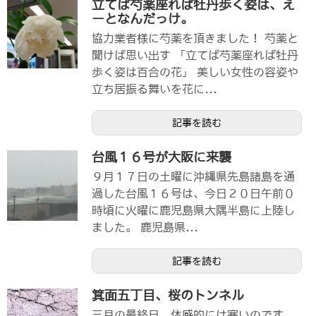
立てば芍薬座れば牡丹歩く姿は、え
ーとなんだっけ。
協力業者様に芍薬を頂きました！ 芍薬と
聞けば思い出す 「立てば芍薬座れば牡丹
歩く姿は百合の花」 美しい女性の容姿や
立ち居振る舞いを花に...
記事を読む
台風１６号が大阪に来襲
９月１７日の土曜に沖縄県先島諸島を通
過した台風１６号は、今日２０日午前０
時頃に火曜に鹿児島県大隅半島に上陸し
ました。 鹿児島県...
記事を読む
箕面五丁目、桜のトンネル
三月の最終日、体感的には寒いのです