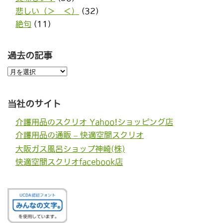
悲しい（＞＿＜）
(32)
絶句
(11)
過去の記事
過
去
の
記
事
当社のサイト
介護用品のスクリオ Yahoo!ショッピング店
介護用品の通販 – 快適空間スクリオ
大阪ガス風呂ショップ神崎(株)
快適空間スクリオfacebook店