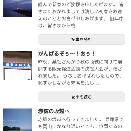
謹んで新春のご挨拶を申しあげます。 皆
さまにおかれましては清しい初春をお迎
えのこととお喜び申しあげます。 旧年中
は、皆さまから格...
記事を読む
がんばるぞぅ～！おぅ！
昨晩、某社さんが今秋の商戦に向けて展
開する販売促進活動の決起大会が、催さ
れました。 うちもお呼ばれしたもので、
恥ずかしながら末席を汚し...
記事を読む
赤穂の坂越へ
赤穂の坂越へ行ってきました。 兵庫県で
も岡山にかなり近いところに位置するの