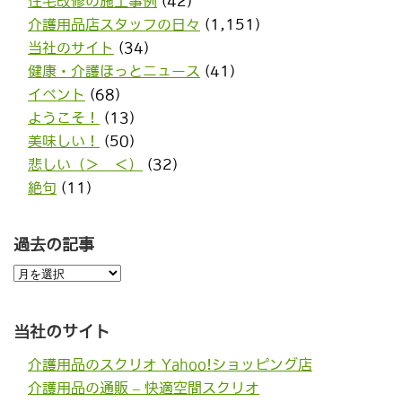
住宅改修の施工事例
(42)
介護用品店スタッフの日々
(1,151)
当社のサイト
(34)
健康・介護ほっとニュース
(41)
イベント
(68)
ようこそ！
(13)
美味しい！
(50)
悲しい（＞＿＜）
(32)
絶句
(11)
過去の記事
過
去
の
記
事
当社のサイト
介護用品のスクリオ Yahoo!ショッピング店
介護用品の通販 – 快適空間スクリオ