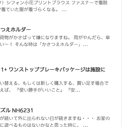
アレッタ）シフォン小花プリントブラウス ファスナーで着脱
着ていた服が着づらくなる。 ...
さつえホルダー
荷物がかさばって嫌になりますね。 雨がやんだら、傘
い～！ そんな時は「かさつえホルダー」...
O-1+ ワンストップブレーキパッケージは施設に
い替える、もしくは新しく購入する、買い足す場合で
ば、 『使い勝手がいいこと』 『安...
ル NH6231
が続いて外に出られない日が続きますね・・・ お家の
に遊べるものはないかなと思った時に、 ...