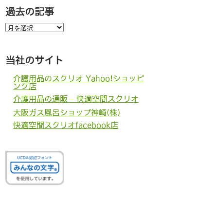
過去の記事
過
去
の
記
事
当社のサイト
介護用品のスクリオ Yahoo!ショッピ
ング店
介護用品の通販 – 快適空間スクリオ
大阪ガス風呂ショップ神崎(株)
快適空間スクリオfacebook店