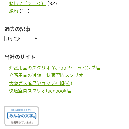
悲しい（＞＿＜）
(32)
絶句
(11)
過去の記事
過
去
の
記
事
当社のサイト
介護用品のスクリオ Yahoo!ショッピング店
介護用品の通販 – 快適空間スクリオ
大阪ガス風呂ショップ神崎(株)
快適空間スクリオfacebook店