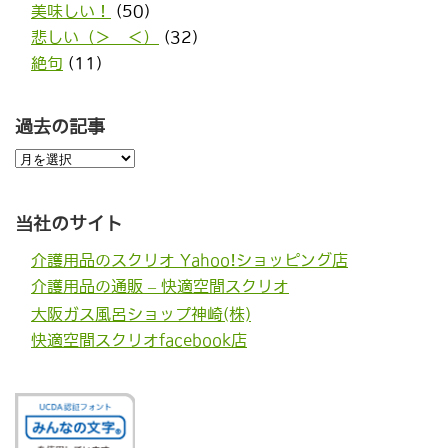
美味しい！
(50)
悲しい（＞＿＜）
(32)
絶句
(11)
過去の記事
過
去
の
記
事
当社のサイト
介護用品のスクリオ Yahoo!ショッピング店
介護用品の通販 – 快適空間スクリオ
大阪ガス風呂ショップ神崎(株)
快適空間スクリオfacebook店