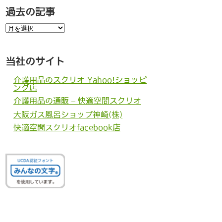
過去の記事
過
去
の
記
事
当社のサイト
介護用品のスクリオ Yahoo!ショッピ
ング店
介護用品の通販 – 快適空間スクリオ
大阪ガス風呂ショップ神崎(株)
快適空間スクリオfacebook店