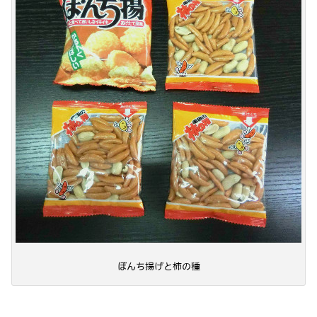
ぼんち揚げと柿の種