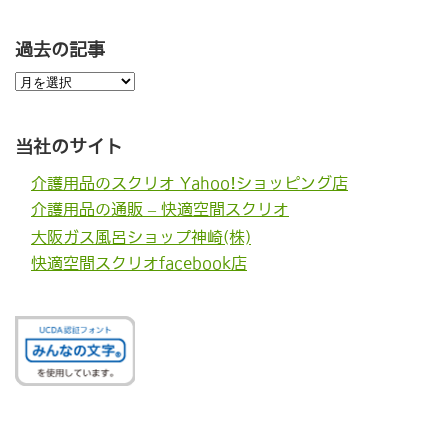
過去の記事
過
去
の
記
事
当社のサイト
介護用品のスクリオ Yahoo!ショッピング店
介護用品の通販 – 快適空間スクリオ
大阪ガス風呂ショップ神崎(株)
快適空間スクリオfacebook店