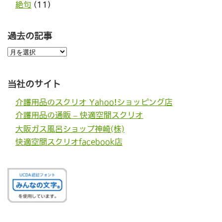
絶句
(11)
過去の記事
過
去
の
記
事
当社のサイト
介護用品のスクリオ Yahoo!ショッピング店
介護用品の通販 – 快適空間スクリオ
大阪ガス風呂ショップ神崎(株)
快適空間スクリオfacebook店