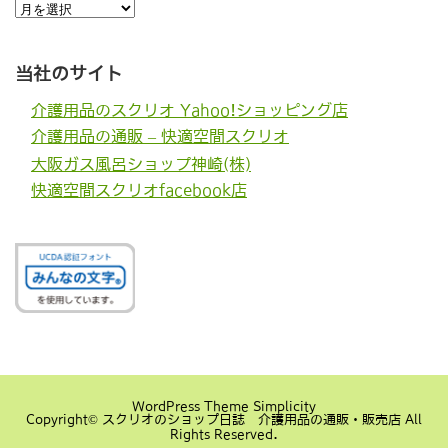
過
去
の
記
事
当社のサイト
介護用品のスクリオ Yahoo!ショッピング店
介護用品の通販 – 快適空間スクリオ
大阪ガス風呂ショップ神崎(株)
快適空間スクリオfacebook店
WordPress Theme
Simplicity
Copyright©
スクリオのショップ日誌 介護用品の通販・販売店
All
Rights Reserved.