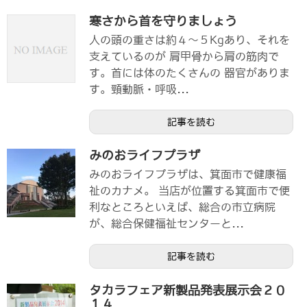
寒さから首を守りましょう
人の頭の重さは約４～５Kgあり、それを
支えているのが 肩甲骨から肩の筋肉で
す。首には体のたくさんの 器官がありま
す。頸動脈・呼吸...
記事を読む
みのおライフプラザ
みのおライフプラザは、箕面市で健康福
祉のカナメ。 当店が位置する箕面市で便
利なところといえば、総合の市立病院
が、総合保健福祉センターと...
記事を読む
タカラフェア新製品発表展示会２０
１４