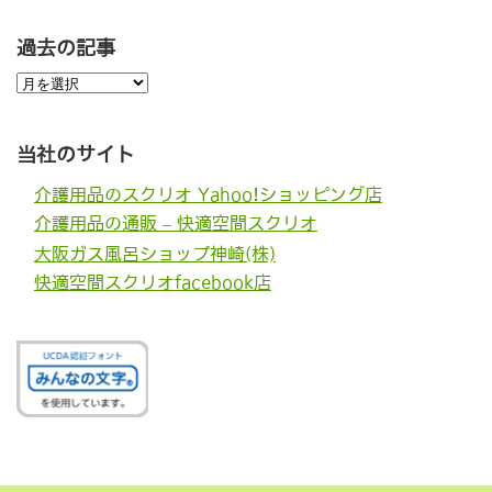
過去の記事
過
去
の
記
事
当社のサイト
介護用品のスクリオ Yahoo!ショッピング店
介護用品の通販 – 快適空間スクリオ
大阪ガス風呂ショップ神崎(株)
快適空間スクリオfacebook店