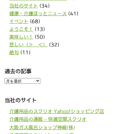
当社のサイト
(34)
健康・介護ほっとニュース
(41)
イベント
(68)
ようこそ！
(13)
美味しい！
(50)
悲しい（＞＿＜）
(32)
絶句
(11)
過去の記事
過
去
の
記
事
当社のサイト
介護用品のスクリオ Yahoo!ショッピング店
介護用品の通販 – 快適空間スクリオ
大阪ガス風呂ショップ神崎(株)